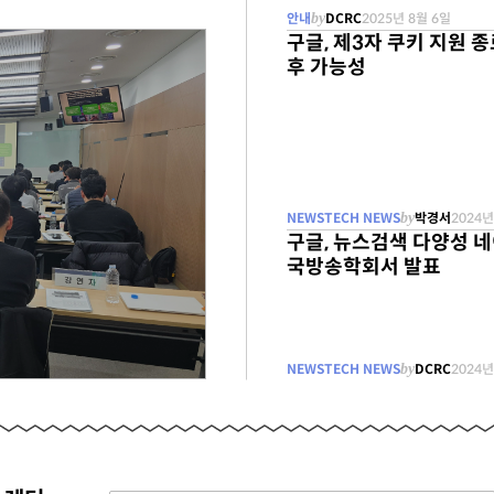
안내
by
DCRC
2025년 8월 6일
구글, 제3자 쿠키 지원 종료
무료
후 가능성
NEWSTECH NEWS
by
박경서
2024년
구글, 뉴스검색 다양성 네
국방송학회서 발표
NEWSTECH NEWS
by
DCRC
2024년