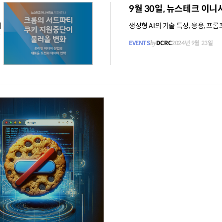
9월 30일, 뉴스테크 이
무료
제
생성형 AI의 기술 특성, 응용, 프
론
EVENTS
by
DCRC
2024년 9월 23일
무료