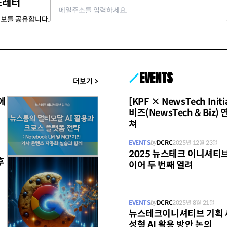
스레터
Email address
정보를 공유합니다.
EVENTS
더보기
>
에
[KPF × NewsTech Ini
무료
비즈(NewsTech & Biz
쳐
EVENTS
by
DCRC
2025년 12월 23일
2025 뉴스테크 이니셔티브 
후
무료
이어 두 번째 열려
EVENTS
by
DCRC
2025년 8월 21일
뉴스테크이니셔티브 기획 세
성형 AI 활용 방안 논의